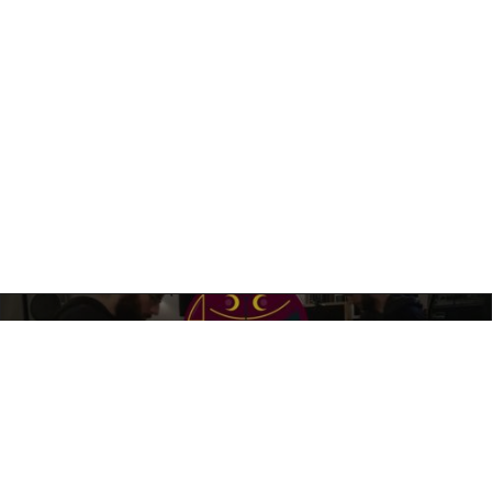
PRÉCÉDENT
ABT – Black Cats (teaser)
SUIVANT